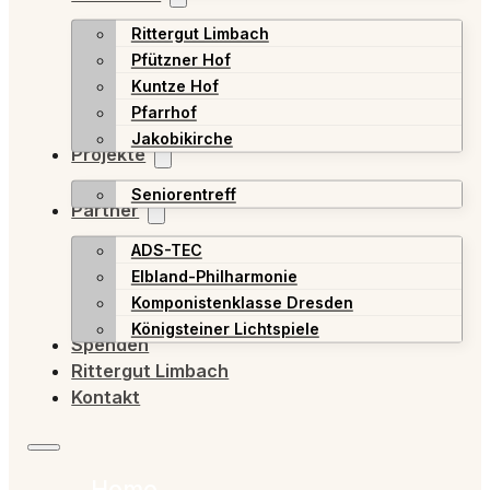
Rittergut Limbach
Pfützner Hof
Kuntze Hof
Pfarrhof
Jakobikirche
Projekte
Seniorentreff
Partner
ADS-TEC
Elbland-Philharmonie
Komponistenklasse Dresden
Königsteiner Lichtspiele
Spenden
Rittergut Limbach
Kontakt
Home